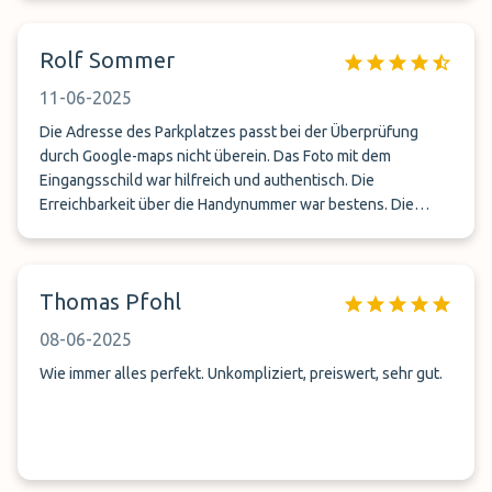
Rolf Sommer
11-06-2025
Die Adresse des Parkplatzes passt bei der Überprüfung
durch Google-maps nicht überein. Das Foto mit dem
Eingangsschild war hilfreich und authentisch. Die
Erreichbarkeit über die Handynummer war bestens. Die
Hilfsbereitschaft der Mitarbeiter außerordentlich gut. Drer
Shuttlebus war bei unserer Rückkehr defekt, uns ist das
Fahrzeug in korrektem Zustand direkt am Flughafen nach ca.
Thomas Pfohl
22 Minten Wartezeit übergeben worden. Gerne wieder.
08-06-2025
Wie immer alles perfekt. Unkompliziert, preiswert, sehr gut.