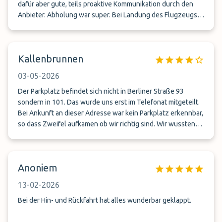
dafür aber gute, teils proaktive Kommunikation durch den
Anbieter. Abholung war super. Bei Landung des Flugzeugs
ging proaktiv ein Anruf ein. Shuttle stand schon bereit, als
wir aus dem Flughafengebäude kamen.
Kallenbrunnen
03-05-2026
Der Parkplatz befindet sich nicht in Berliner Straße 93
sondern in 101. Das wurde uns erst im Telefonat mitgeteilt.
Bei Ankunft an dieser Adresse war kein Parkplatz erkennbar,
so dass Zweifel aufkamen ob wir richtig sind. Wir wussten
nicht, wo wir hinfahren sollten. Erst ein nach einigen
Minuten kam ein Mitarbeiter der uns den Weg zu dem
Innenhof mit sehr engen Parkplätzen zeigte. Der Mitarbeiter
Anoniem
war sehr freundlich und hilfsbereit. Die Abholung am
Flughafen war optimal. Auch dieser Mitarbeiter war sehr
13-02-2026
freundlich und hilfsbereit.
Bei der Hin- und Rückfahrt hat alles wunderbar geklappt.