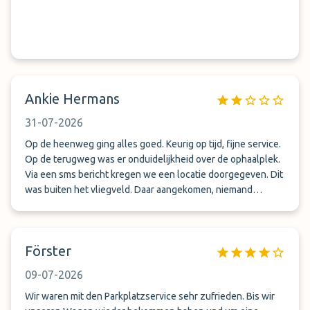
Ankie Hermans
31-07-2026
Op de heenweg ging alles goed. Keurig op tijd, fijne service.
Op de terugweg was er onduidelijkheid over de ophaalplek.
Via een sms bericht kregen we een locatie doorgegeven. Dit
was buiten het vliegveld. Daar aangekomen, niemand
aanwezig. Gebeld, zeer kortaf en lomp behandeld. Na meer
dan een uur, terug moeten lopen naar vliegveld, daar
opgehaald met een busje en naar de auto gebracht. Dit doen
Förster
we niet nog eens zo
09-07-2026
Wir waren mit den Parkplatzservice sehr zufrieden. Bis wir