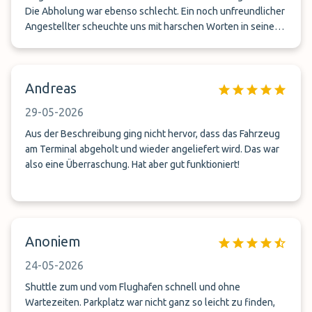
Die Abholung war ebenso schlecht. Ein noch unfreundlicher
Angestellter scheuchte uns mit harschen Worten in seinen
Kleinbus.Mit unglaublicher Geschwindigkeit und ohne
jegliche Beachtung der Verkehrsregeln wurden wir zum
Parkplatz gefahren.Während der Fahrt schrieb der Fahrer
Andreas
noch mehrere SMS. Diese Fahrt und dieser Fahrer werden
mir immer in Erinnerung bleiben.Alle Insassen waren
29-05-2026
schockiert, und am Ende der Fahrt froh und glücklich noch
am Leben zu sein. Ich werde Ihr Unternehmen nie wieder
Aus der Beschreibung ging nicht hervor, dass das Fahrzeug
berücksichtigen. Diese Fahrt fand am 05.06.26 statt.
am Terminal abgeholt und wieder angeliefert wird. Das war
also eine Überraschung. Hat aber gut funktioniert!
Anoniem
24-05-2026
Shuttle zum und vom Flughafen schnell und ohne
Wartezeiten. Parkplatz war nicht ganz so leicht zu finden,