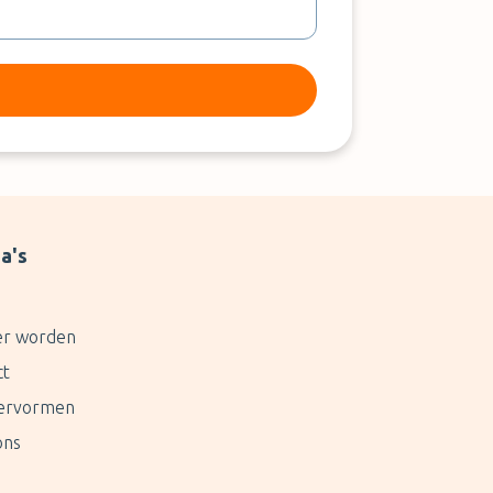
a's
er worden
ct
ervormen
ons