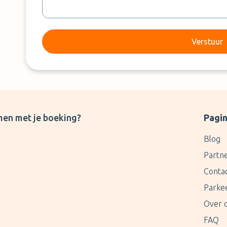
Verstuur
men met je boeking?
Pagin
Blog
Partn
Conta
Parke
Over 
FAQ