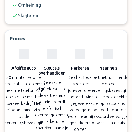
Omheining
Slagboom
Proces
Afgifte auto
Sleutels
Parkeren
Naar huis
overhandigen
30 minuten voor je
De chauffeur
Je belt het nummer dat
De exacte
verwacht aan te komen
inspecteert
je op de
afgiftelocatie bij
neem je telefonisch
jouw auto en
reserveringsbevestiging
de vertrekhal /
contact op met het
noteert alle
vindt en je bespreekt de
terminal wordt
parkeerbedrijf. Het
gegevens.
exacte ophaallocatie. Je
telefonisch
telefoonnummer vind je
Vervolgens
inspecteert de auto en
overeengekomen,
op de
wordt je auto
bij akkoord vervolg je
je herkent de
reserveringsbevestiging.
geparkeerd
jouw reis naar huis.
chauffeur aan zijn
op het