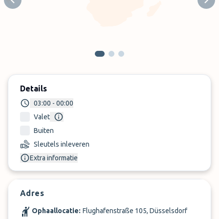
Previous slide
Next
Details
03:00 - 00:00
Valet
Buiten
Sleutels inleveren
Extra informatie
Adres
Ophaallocatie:
Flughafenstraße 105, Düsselsdorf