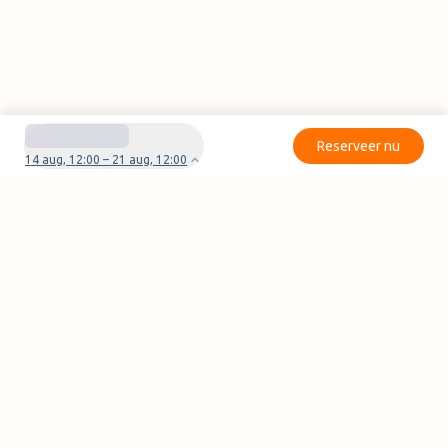
Reserveer nu
14 aug, 12:00 – 21 aug, 12:00
Heb je vragen of problemen met je boeking?
Neem contact met ons op