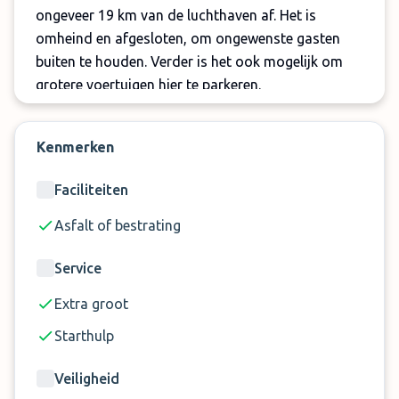
ongeveer 19 km van de luchthaven af. Het is
omheind en afgesloten, om ongewenste gasten
buiten te houden. Verder is het ook mogelijk om
grotere voertuigen hier te parkeren.
Belangrijk:
Kenmerken
U betaalt standaard een luchthaventoeslag van
€ 10 ter plaatse
Faciliteiten
Bij voertuigen die langer zijn dan 5 meter, dient
Asfalt of bestrating
u ter plaatse een toeslag van € 30 te betalen
Service
Extra groot
Starthulp
Veiligheid