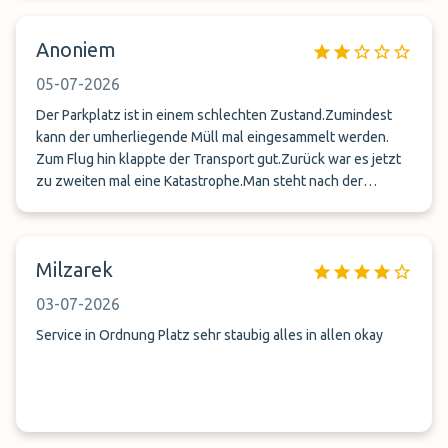
barrière de sécurité ,et tout le monde entre dans le parking
sans aucune présence car le garde n'était pas présent ni a
Anoniem
l'arrivée ni au retour .résultat aucune recommandation pour
votre parking .très déçus de votre organisation.
05-07-2026
Der Parkplatz ist in einem schlechten Zustand.Zumindest
kann der umherliegende Müll mal eingesammelt werden.
Zum Flug hin klappte der Transport gut.Zurück war es jetzt
zu zweiten mal eine Katastrophe.Man steht nach der
Ankunft vor dem Gebäude, wartet bis irgendwann,irgendwo
der Shuttle kommt und muss dann sehen,dass man gegeg
andere ,auch wartende Reisende ,sich seinen Platz
Milzarek
erkämpft.
03-07-2026
Service in Ordnung Platz sehr staubig alles in allen okay