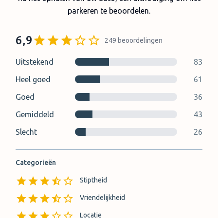
parkeren te beoordelen.
6,9
249
beoordelingen
Uitstekend
83
Heel goed
61
Goed
36
Gemiddeld
43
Slecht
26
Categorieën
Stiptheid
Vriendelijkheid
Locatie