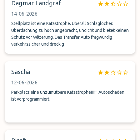
Dagmar Landgraf
schon voll sein könnte und man bis zum nächsten Shuttle
warten muss. Die Auslastung ist einfach zu hoch für die
14-06-2026
Anzahl an Sitzplätzen/ Bussen. Der Umgangston war
unhöflich, es musste alles ganz schnell gehen und es wurde
Stellplatz ist eine Katastrophe. Überall Schlaglöcher.
im Befehlston mit den Kunden gesprochen.
Überdachung zu hoch angebracht, undicht und bietet keinen
Schutz vor Witterung. Das Transfer Auto fragwürdig
verkehrssicher und dreckig
Sascha
12-06-2026
Parkplatz eine unzumutbare Katastrophe!!!!!!! Autoschaden
ist vorprogrammiert.