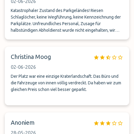
02-06-2026
Katastrophaler Zustand des Parkgeländes! Riesen
Schlaglöcher, keine Wegführung, keine Kennzeichnung der
Parkplätze. Unfreundliches Personal, Zusage für
halbstündigen Abholdienst wurde nicht eingehalten, wir
warteten 1 Stunde, nur Anrufbeantworter erreichbar, Fahrer
half nicht beim Gepäckeinladen, sei nicht seine Aufgabe.
Alles in allem eine Zumutung, daher buchen wir bei
Christina Moog
ParkMundo nie wieder!
02-06-2026
Der Platz war eine einzige Kraterlandschaft. Das Büro und
die Fahrzeuge von innen völlig verdreckt. Da haben wir zum
gleichen Preis schon viel besser geparkt.
Anoniem
28-05-2026