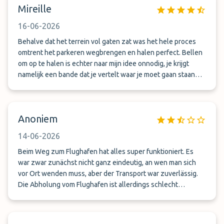
Mireille
16-06-2026
Behalve dat het terrein vol gaten zat was het hele proces
omtrent het parkeren wegbrengen en halen perfect. Bellen
om op te halen is echter naar mijn idee onnodig, je krijgt
namelijk een bande dat je vertelt waar je moet gaan staan
buiten om opgehaald te worden en de shuttles rijden
standaard ieder half uur. Wellicht dat dit voor specifieke
tijden zo is en dat bij late of hele vroege vluchten bellen wel
Anoniem
noodzakelijk is, maar dat onderscheid kan men in de info
naar mijn idee wel maken.
14-06-2026
Beim Weg zum Flughafen hat alles super funktioniert. Es
war zwar zunächst nicht ganz eindeutig, an wen man sich
vor Ort wenden muss, aber der Transport war zuverlässig.
Die Abholung vom Flughafen ist allerdings schlecht
organisiert. Der Shuttle-Bus hält am Ausgang des
Flughafens micht an einem festgelegten Ort. Man muss also
selbst Ausschau halten und schnell sein, da der Bus sonst