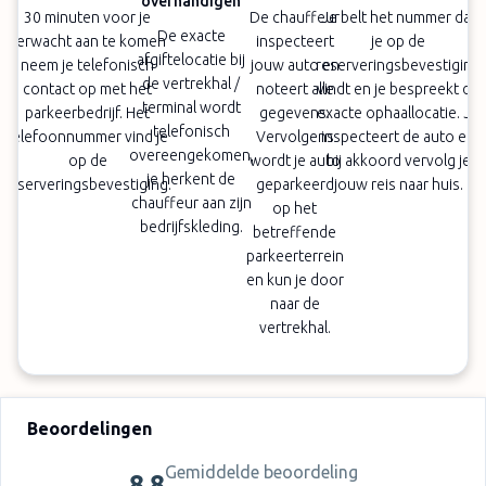
overhandigen
30 minuten voor je
De chauffeur
Je belt het nummer dat
De exacte
verwacht aan te komen
inspecteert
je op de
afgiftelocatie bij
neem je telefonisch
jouw auto en
reserveringsbevestiging
de vertrekhal /
contact op met het
noteert alle
vindt en je bespreekt de
terminal wordt
parkeerbedrijf. Het
gegevens.
exacte ophaallocatie. Je
telefonisch
telefoonnummer vind je
Vervolgens
inspecteert de auto en
overeengekomen,
op de
wordt je auto
bij akkoord vervolg je
je herkent de
reserveringsbevestiging.
geparkeerd
jouw reis naar huis.
chauffeur aan zijn
op het
bedrijfskleding.
betreffende
parkeerterrein
en kun je door
naar de
vertrekhal.
Beoordelingen
Gemiddelde beoordeling
8,8