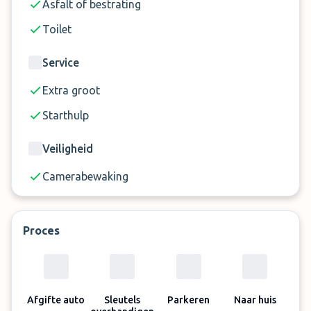
Asfalt of bestrating
de volgende adressen:
Buiten parkeerplaats: Theodorstraße 105
Toilet
Düsseldorf
Service
Overdekte parkeerplaats: Kieshecker Weg 153
Düsseldorf
Extra groot
Starthulp
Veiligheid
Camerabewaking
Proces
Afgifte auto
Sleutels
Parkeren
Naar huis