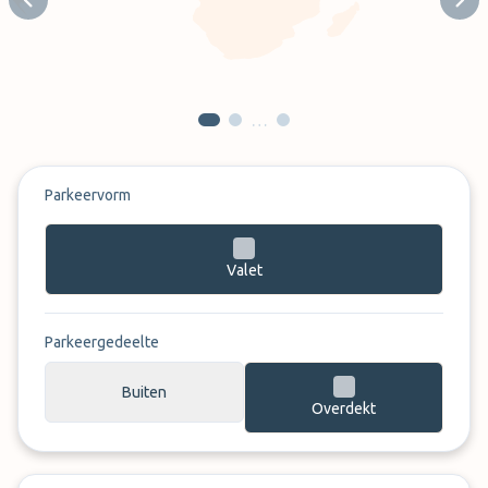
Previous slide
Next
…
Parkeervorm
Valet
Parkeergedeelte
Buiten
Overdekt