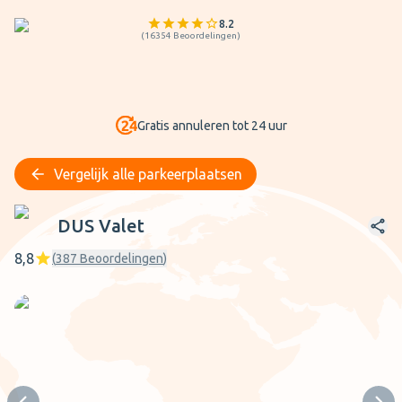
8.2
(
16354
Beoordelingen
)
Gratis annuleren tot 24 uur
Vergelijk alle parkeerplaatsen
DUS Valet
DUS Valet
8,8
(
387
Beoordelingen
)