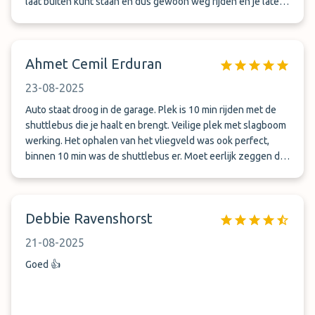
laat buiten kunt staan en dus gewoon weg rijden en je laten
wachten. Niet helpen met bagage. Extra geld vragen. Heel
onbeschoft in de communicatie; schreeuwen en ophangen.
Vreselijke ervaring.
Ahmet Cemil Erduran
23-08-2025
Auto staat droog in de garage. Plek is 10 min rijden met de
shuttlebus die je haalt en brengt. Veilige plek met slagboom
werking. Het ophalen van het vliegveld was ook perfect,
binnen 10 min was de shuttlebus er. Moet eerlijk zeggen dat
ik eerst niet had verwacht dat het zo goed geregeld zou zijn.
Ik schrijf niet vaak een recensie maar wilde het dit keer toch
doen. Een tip, maak wat betere foto&#039;s voor de
Debbie Ravenshorst
website! Tot volgend jaar hopelijk! Ga door met jullie
werkzaamheden!
21-08-2025
Goed 👍