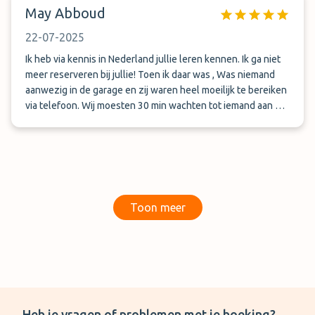
May Abboud
22-07-2025
Ik heb via kennis in Nederland jullie leren kennen. Ik ga niet
meer reserveren bij jullie! Toen ik daar was , Was niemand
aanwezig in de garage en zij waren heel moeilijk te bereiken
via telefoon. Wij moesten 30 min wachten tot iemand aan de
telefoon te krijgen. Toen de man gekomen aan de garage zei
tegen ons dat wij te laat zijn!! Hoezoe te laat ! Op de boeking
staat de tijd van -tot. Dus geen tijdstip!! Bovendien ik heb
geboekt overdekt parkeerplaats voor mijn auto . De man zie
tegen mijn zoon dat ons auto buiten moet parkeren. Wij
waren te laat en wij moesten zo snel naar vliegveld daarom
Toon meer
wilde ik geen discussie. Heel slecht ervaring
Heb je vragen of problemen met je boeking?