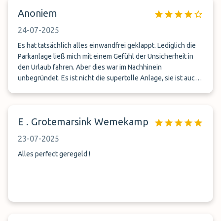
Anoniem
24-07-2025
Es hat tatsächlich alles einwandfrei geklappt. Lediglich die
Parkanlage ließ mich mit einem Gefühl der Unsicherheit in
den Urlaub fahren. Aber dies war im Nachhinein
unbegründet. Es ist nicht die supertolle Anlage, sie ist auch
frei zugänglich und nicht durch Personen oder Kameras
überwacht, aber der Transfer hat reibungslos und pünktlich
geklappt. Die beiden Fahrer waren sehr freundlich und
E . Grotemarsink Wemekamp
hilfsbereit. Ich würde den Service wieder in Anspruch
nehmen. 👍
23-07-2025
Alles perfect geregeld !