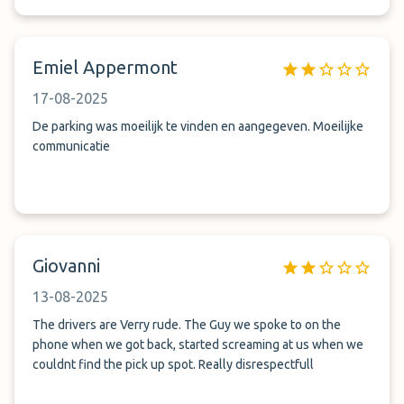
krijgen. Gesprek ging moeizaam en dwingend. Vreemd
waarom laatste dag en niet eerder gebeld? Contant
bjjbetalen aan chauffeur voelde als bedrog, waarom niet
Emiel Appermont
digitaal. Parkeerplaats onoverzichtelijk, geen herkenbare
plek waar je mag parkeren. Chauffeur heenweg positief.
17-08-2025
Telefoongesprek ophalen vanaf vliegveld terugweg
onbeschoft / schreeuwerig.
De parking was moeilijk te vinden en aangegeven. Moeilijke
communicatie
Giovanni
13-08-2025
The drivers are Verry rude. The Guy we spoke to on the
phone when we got back, started screaming at us when we
couldnt find the pick up spot. Really disrespectfull