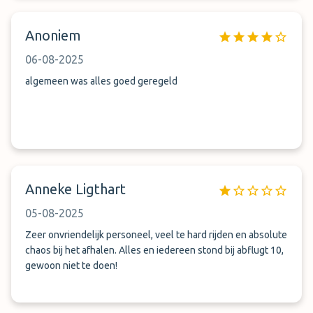
Nogmaals het betalen van die toeristen belasting is het
probleem niet maar er staat nergens dat dit contant moet. (
Anoniem
volgens mij gaat dit geld gewoon lekker in de zak van de
eigenaar.) Belachelijke manier van doen. Hier kom ik nooit
06-08-2025
meer en ik raad ook iedereen af om dit te doen.
algemeen was alles goed geregeld
Anneke Ligthart
05-08-2025
Zeer onvriendelijk personeel, veel te hard rijden en absolute
chaos bij het afhalen. Alles en iedereen stond bij abflugt 10,
gewoon niet te doen!