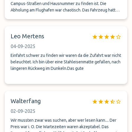
Campus-Straßen und Hausnummer zu finden ist. Die
Abholung am Flughafen war chaotisch. Das Fahrzeug hatte
weder ein Logo noch war es im dortigen
&quot;Gewusel&quot; vernünftig auszumachen. Der
FAHRER KONNTE EINEM LEID TUN: Er musste suchen und
Leo Mertens
laut rufen um seine &quot;Schäfchen&quot; einzusammeln!
04-09-2025
Einfahrt schwer zu finden wir waren da die Zufahrt war nicht
beleuchtet. Ich bin über eine Stahleisenmatte gefallen, nach
längeren Rückweg im Dunkeln.Das gute
Walterfang
02-09-2025
Wir mussten zwar was suchen, aber wer lesen kann.... Der
Preis war i. O. Die Wartezeiten waren akzeptabel. Das